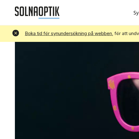
Sy
Avvisa
Boka tid för synundersökning på webben
, för att und