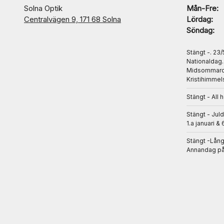
Solna Optik
Mån-Fre:
Centralvägen 9, 171 68 Solna
Lördag:
Söndag:
Stängt -. 23
Nationaldag
Midsommarda
Kristihimmel
Stängt - All 
Stängt - Jul
1.a januari & 
Stängt -Lån
Annandag på