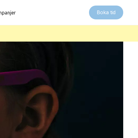
Boka tid
panjer