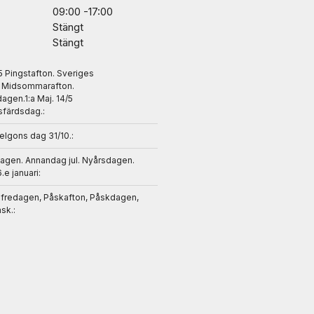
09:00 -17:00
Stängt
Stängt
/5 Pingstafton. Sveriges
. Midsommarafton.
gen.1:a Maj. 14/5
sfärdsdag.:
helgons dag 31/10.:
dagen. Annandag jul. Nyårsdagen.
6.e januari:
gfredagen, Påskafton, Påskdagen,
sk.: