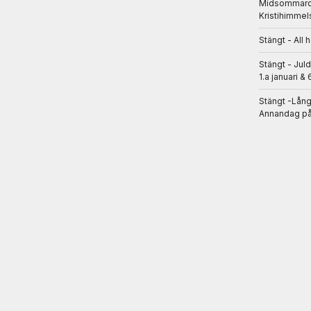
Midsommarda
Kristihimmel
Stängt - All 
Stängt - Jul
1.a januari & 
Stängt -Lån
Annandag på