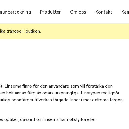
nundersökning
Produkter
Om oss
Kontakt
Kam
vika trängsel i butiken.
t. Linserna finns för den användare som vill förstärka den
en helt annan färg än ögats ursprungliga. Linstypen möjliggör
rliga ögonfärger tillverkas färgade linser i mer extrema färger,
s optiker, oavsett om linserna har nollstyrka eller