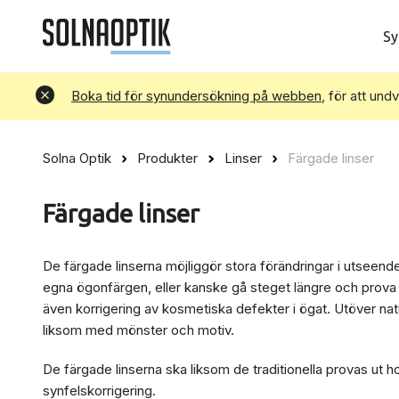
Sy
Avvisa
Boka tid för synundersökning på webben
, för att und
Solna Optik
Produkter
Linser
Färgade linser
Färgade linser
De färgade linserna möjliggör stora förändringar i utseende
egna ögonfärgen, eller kanske gå steget längre och prova 
även korrigering av kosmetiska defekter i ögat. Utöver natu
liksom med mönster och motiv.
De färgade linserna ska liksom de traditionella provas ut ho
synfelskorrigering.