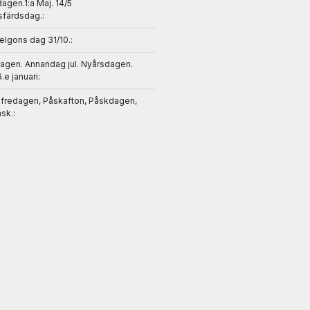
gen.1:a Maj. 14/5
sfärdsdag.:
helgons dag 31/10.:
dagen. Annandag jul. Nyårsdagen.
6.e januari:
gfredagen, Påskafton, Påskdagen,
sk.: